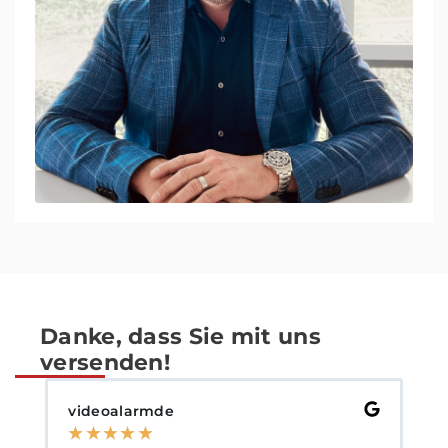
Danke, dass Sie mit uns
versenden!
HansimGlück
M
★
★
★
★
★